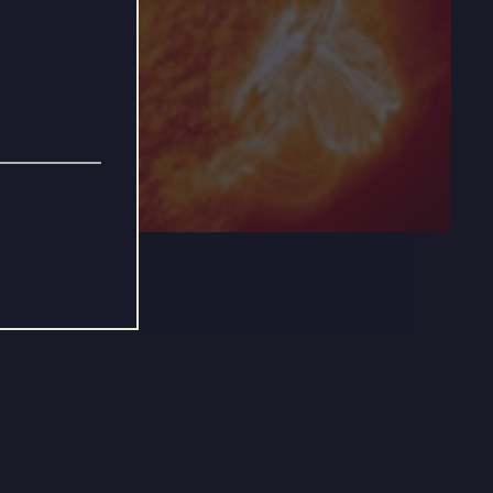
11:43
Mute
Settings
Enter
fullscre