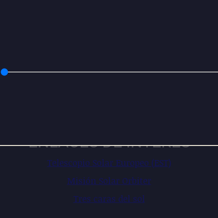
ENLACES DE INTERÉS
Telescopio Solar Europeo (EST)
Misión Solar Orbiter
Tres caras del sol