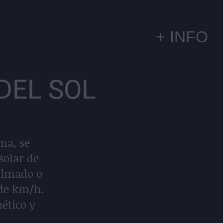
+ INFO
DEL SOL
ma, se
solar de
calmado o
 de km/h.
ético y