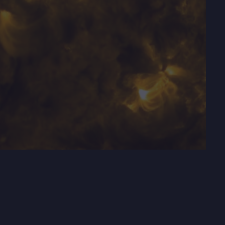
02:55
Mute
Settings
Enter
fullscre