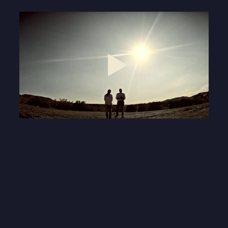
Play
17:50
Play
Mute
Settings
Enter
fullscre