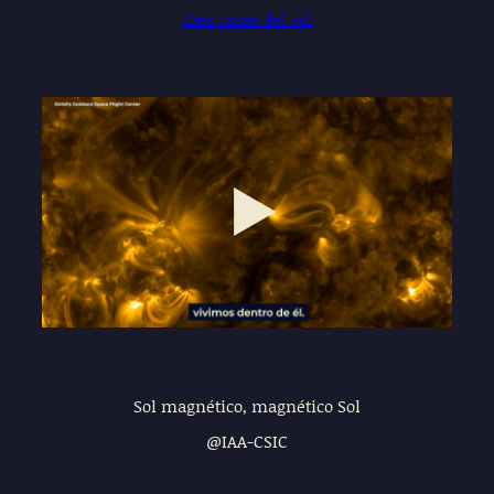
Tres caras del sol
Play
02:55
Play
Mute
Settings
Enter
fullscre
Sol magnético, magnético Sol
@IAA-CSIC