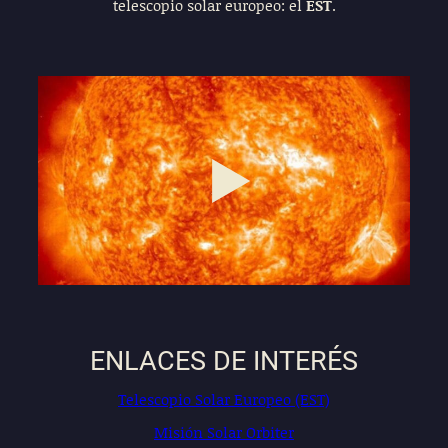
telescopio solar europeo: el
EST
.
Play
11:43
Play
Mute
Settings
Enter
fullscre
ENLACES DE INTERÉS
Telescopio Solar Europeo (EST)
Misión Solar Orbiter