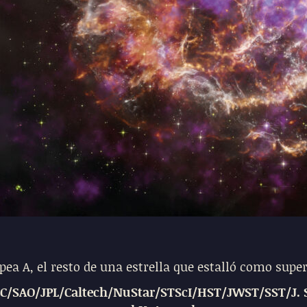
ea A, el resto de una estrella que estalló como super
C/SAO/JPL/Caltech/NuStar/STScI/HST/JWST/SST/J. S