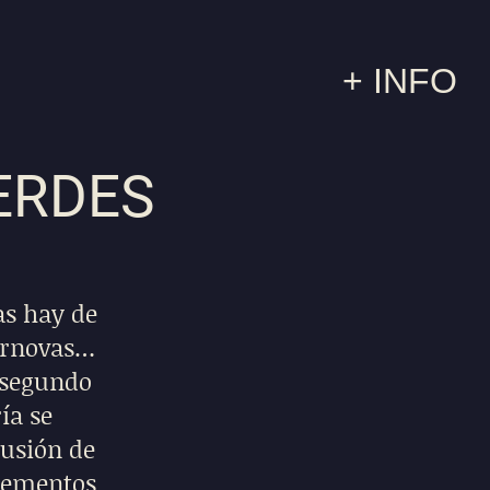
+ INFO
IERDES
Las hay de
pernovas…
 segundo
ía se
fusión de
elementos