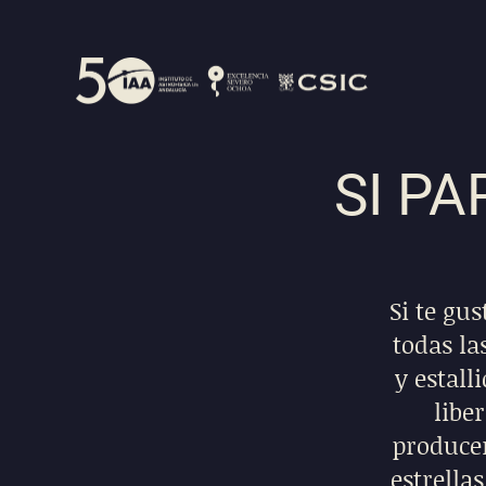
SI PA
Si te gus
todas la
y estal
libe
producen
estrella