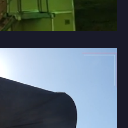
02:20
Mute
Settings
Enter
fullscre