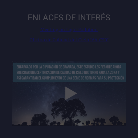
fullscre
ENLACES DE INTERÉS
Meeting on Light Pollution
Oficina de Calidad del Cielo IAA-CSIC
Play
01:47
Play
Mute
Settings
Enter
fullscre