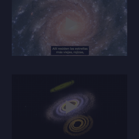
Play
03:22
Play
Mute
Settings
Enter
fullscre
Play
03:36