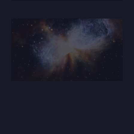
Play
Mute
Settings
Enter
fullscre
Play
15:06
Play
Mute
Settings
Enter
fullscre