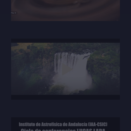
02:20
Play
Mute
Settings
Enter
fullscre
Play
15:10
Play
Mute
Settings
Enter
fullscre