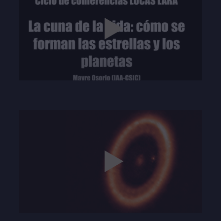
Play
53:34
Play
Mute
Settings
Enter
fullscre
Play
06:39
Play
Mute
Settings
Enter