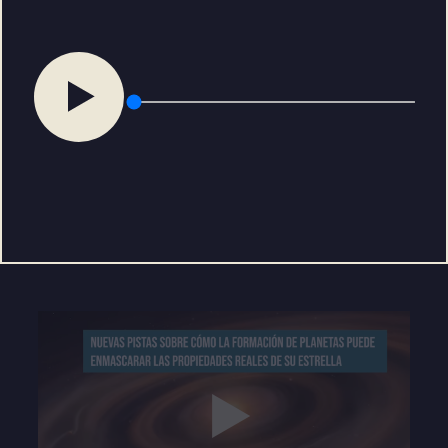
fullscre
Reproducir
audio
Play
03:58
Play
Mute
Settings
Enter
fullscre
Play