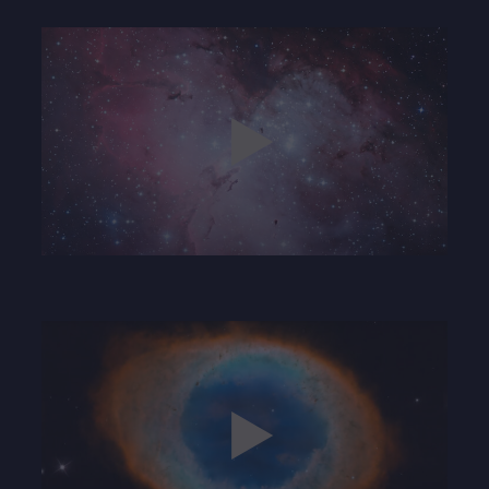
Play
05:07
Play
Mute
Settings
Enter
fullscre
Play