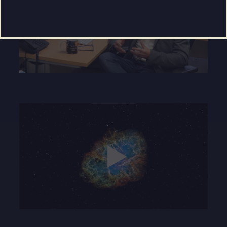
Play
02:31
Play
Mute
Settings
Enter
fullscre
Play
03:35
Play
Mute
Settings
Enter
fullscre