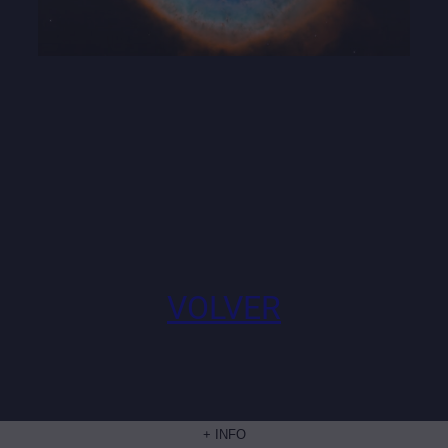
04:39
Play
Mute
Settings
Enter
fullscre
VOLVER
+ INFO