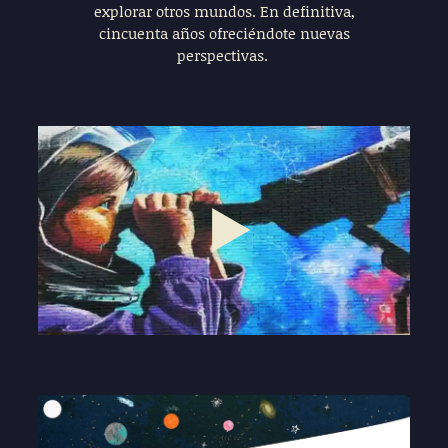
explorar otros mundos. En definitiva,
cincuenta años ofreciéndote nuevas
perspectivas.
Play
03:01
Play
Mute
Settings
Enter
fullscre